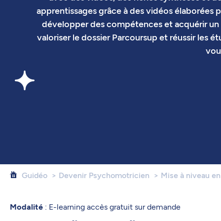
apprentissages grâce à des vidéos élaborées 
développer des compétences et acquérir un s
valoriser le dossier Parcoursup et réussir les 
vou
Guidéo
Devenir Psychomotricien
Mise à niveau en
Modalité
: E-learning accès gratuit sur demande
er
er