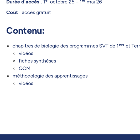
Durée d’accès
: 1
octobre 25 – 1
mai 26
Coût
: accès gratuit
Contenu:
ère
chapitres de biologie des programmes SVT de 1
et Ter
vidéos
fiches synthèses
QCM
méthodologie des apprentissages
vidéos