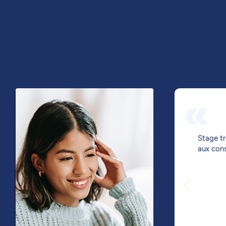
«
Stage tr
aux cons