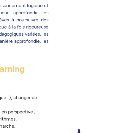
aisonnement logique et
our approfondir les
èves à poursuivre des
e à la fois rigoureuse
dagogiques variées, les
nière approfondie, les
earning
que…), changer de
e en perspective ;
rithmes ;
émarche.