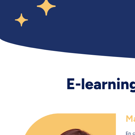
E-learnin
Ma
En c