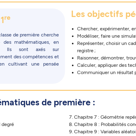
Les objectifs p
re
1
Chercher, expérimenter, en p
classe de première cherche
Modéliser, faire une simulat
e des mathématiques, en
Représenter, choisir un ca
e. Ils sont axés sur
registre ;
pement des compétences et
Raisonner, démontrer, trouv
 en cultivant une pensée
Calculer, appliquer des te
Communiquer un résultat pa
ématiques de première :
Chapitre 7 : Géométrie repé
d degré
Chapitre 8 : Probabilités co
Chapitre 9 : Variables aléatoi