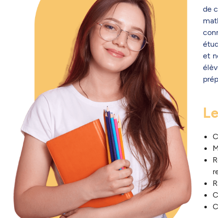
de c
mat
con
étud
et n
élèv
prép
Le
C
M
R
r
R
C
C