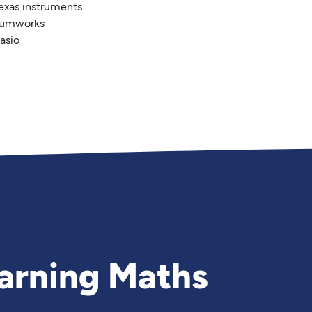
Texas instruments
 Numworks
asio
arning Maths