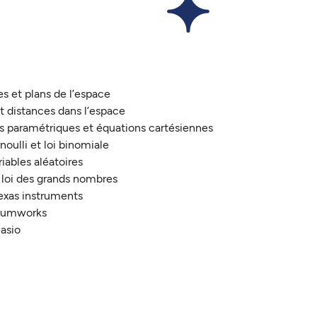
es et plans de l’espace
et distances dans l’espace
ns paramétriques et équations cartésiennes
oulli et loi binomiale
iables aléatoires
 loi des grands nombres
Texas instruments
 Numworks
Casio